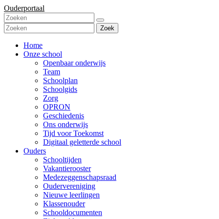
Ouderportaal
Zoek
Home
Onze school
Openbaar onderwijs
Team
Schoolplan
Schoolgids
Zorg
OPRON
Geschiedenis
Ons onderwijs
Tijd voor Toekomst
Digitaal geletterde school
Ouders
Schooltijden
Vakantierooster
Medezeggenschapsraad
Oudervereniging
Nieuwe leerlingen
Klassenouder
Schooldocumenten