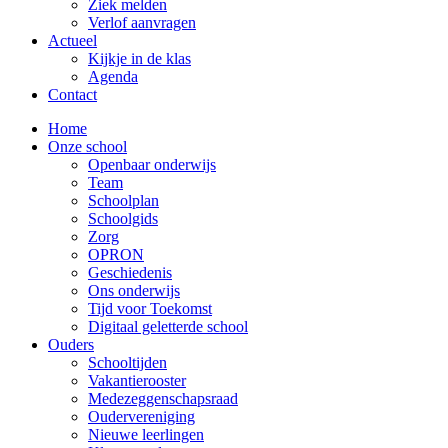
Ziek melden
Verlof aanvragen
Actueel
Kijkje in de klas
Agenda
Contact
Home
Onze school
Openbaar onderwijs
Team
Schoolplan
Schoolgids
Zorg
OPRON
Geschiedenis
Ons onderwijs
Tijd voor Toekomst
Digitaal geletterde school
Ouders
Schooltijden
Vakantierooster
Medezeggenschapsraad
Oudervereniging
Nieuwe leerlingen