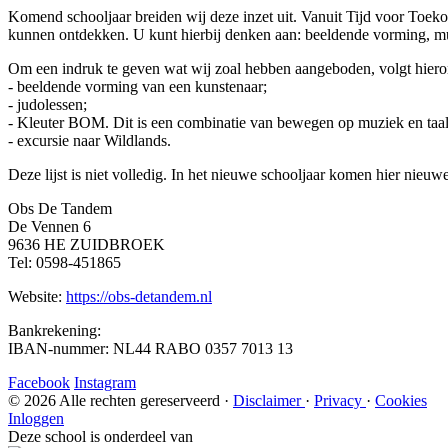
Komend schooljaar breiden wij deze inzet uit. Vanuit Tijd voor Toekom
kunnen ontdekken. U kunt hierbij denken aan: beeldende vorming, muzie
Om een indruk te geven wat wij zoal hebben aangeboden, volgt hier
- beeldende vorming van een kunstenaar;
- judolessen;
- Kleuter BOM. Dit is een combinatie van bewegen op muziek en taal
- excursie naar Wildlands.
Deze lijst is niet volledig. In het nieuwe schooljaar komen hier nieuwe
Obs De Tandem
De Vennen 6
9636 HE ZUIDBROEK
Tel: 0598-451865
Website:
https://obs-detandem.nl
Bankrekening:
IBAN-nummer: NL44 RABO 0357 7013 13
Facebook
Instagram
© 2026 Alle rechten gereserveerd ·
Disclaimer
·
Privacy
·
Cookies
Inloggen
Deze school is onderdeel van