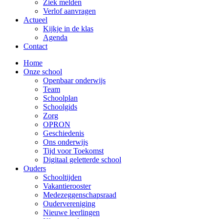
Ziek melden
Verlof aanvragen
Actueel
Kijkje in de klas
Agenda
Contact
Home
Onze school
Openbaar onderwijs
Team
Schoolplan
Schoolgids
Zorg
OPRON
Geschiedenis
Ons onderwijs
Tijd voor Toekomst
Digitaal geletterde school
Ouders
Schooltijden
Vakantierooster
Medezeggenschapsraad
Oudervereniging
Nieuwe leerlingen