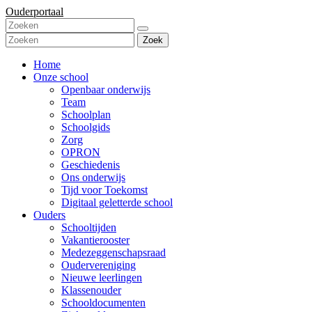
Ouderportaal
Zoek
Home
Onze school
Openbaar onderwijs
Team
Schoolplan
Schoolgids
Zorg
OPRON
Geschiedenis
Ons onderwijs
Tijd voor Toekomst
Digitaal geletterde school
Ouders
Schooltijden
Vakantierooster
Medezeggenschapsraad
Oudervereniging
Nieuwe leerlingen
Klassenouder
Schooldocumenten