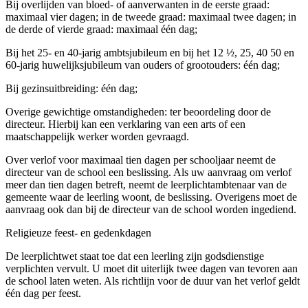
Bij overlijden van bloed- of aanverwanten in de eerste graad:
maximaal vier dagen; in de tweede graad: maximaal twee dagen; in
de derde of vierde graad: maximaal één dag;
Bij het 25- en 40-jarig ambtsjubileum en bij het 12 ½, 25, 40 50 en
60-jarig huwelijksjubileum van ouders of grootouders: één dag;
Bij gezinsuitbreiding: één dag;
Overige gewichtige omstandigheden: ter beoordeling door de
directeur. Hierbij kan een verklaring van een arts of een
maatschappelijk werker worden gevraagd.
Over verlof voor maximaal tien dagen per schooljaar neemt de
directeur van de school een beslissing. Als uw aanvraag om verlof
meer dan tien dagen betreft, neemt de leerplichtambtenaar van de
gemeente waar de leerling woont, de beslissing. Overigens moet de
aanvraag ook dan bij de directeur van de school worden ingediend.
Religieuze feest- en gedenkdagen
De leerplichtwet staat toe dat een leerling zijn godsdienstige
verplichten vervult. U moet dit uiterlijk twee dagen van tevoren aan
de school laten weten. Als richtlijn voor de duur van het verlof geldt
één dag per feest.