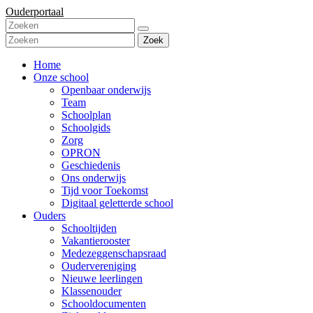
Ouderportaal
Zoek
Home
Onze school
Openbaar onderwijs
Team
Schoolplan
Schoolgids
Zorg
OPRON
Geschiedenis
Ons onderwijs
Tijd voor Toekomst
Digitaal geletterde school
Ouders
Schooltijden
Vakantierooster
Medezeggenschapsraad
Oudervereniging
Nieuwe leerlingen
Klassenouder
Schooldocumenten