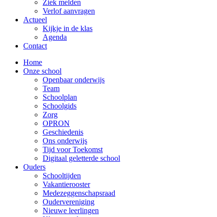
Ziek melden
Verlof aanvragen
Actueel
Kijkje in de klas
Agenda
Contact
Home
Onze school
Openbaar onderwijs
Team
Schoolplan
Schoolgids
Zorg
OPRON
Geschiedenis
Ons onderwijs
Tijd voor Toekomst
Digitaal geletterde school
Ouders
Schooltijden
Vakantierooster
Medezeggenschapsraad
Oudervereniging
Nieuwe leerlingen