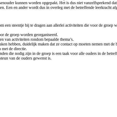
enouder kunnen worden opgepakt. Het is dus niet vanzelfsprekend dat a
men. Een en ander wordt dus in overleg met de betreffende leerkracht a
een steentje bij te dragen aan allerlei activiteiten die voor de groep
voor de groep worden georganiseerd.
ren van activiteiten rondom bepaalde thema’s.
aken hebben, duidelijk maken dat ze contact op moeten nemen met de bet
 met de directie.
en die nodig zijn in de groep is een taak voor alle ouders in de betref
 steun van de ouders gewenst is.