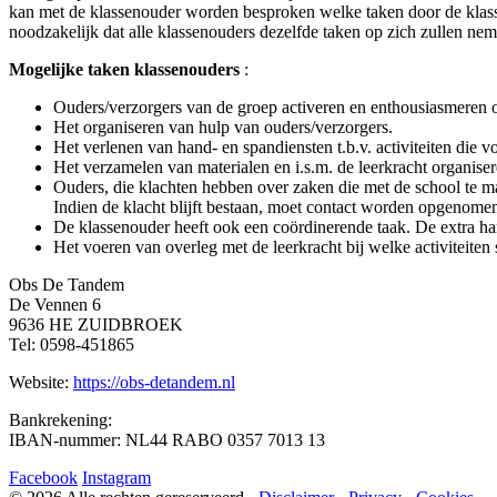
kan met de klassenouder worden besproken welke taken door de klass
noodzakelijk dat alle klassenouders dezelfde taken op zich zullen ne
Mogelijke taken klassenouders
:
Ouders/verzorgers van de groep activeren en enthousiasmeren om 
Het organiseren van hulp van ouders/verzorgers.
Het verlenen van hand- en spandiensten t.b.v. activiteiten die 
Het verzamelen van materialen en i.s.m. de leerkracht organise
Ouders, die klachten hebben over zaken die met de school te m
Indien de klacht blijft bestaan, moet contact worden opgenomen
De klassenouder heeft ook een coördinerende taak. De extra hand
Het voeren van overleg met de leerkracht bij welke activiteiten
Obs De Tandem
De Vennen 6
9636 HE ZUIDBROEK
Tel: 0598-451865
Website:
https://obs-detandem.nl
Bankrekening:
IBAN-nummer: NL44 RABO 0357 7013 13
Facebook
Instagram