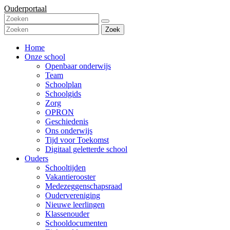
Ouderportaal
Zoek
Home
Onze school
Openbaar onderwijs
Team
Schoolplan
Schoolgids
Zorg
OPRON
Geschiedenis
Ons onderwijs
Tijd voor Toekomst
Digitaal geletterde school
Ouders
Schooltijden
Vakantierooster
Medezeggenschapsraad
Oudervereniging
Nieuwe leerlingen
Klassenouder
Schooldocumenten