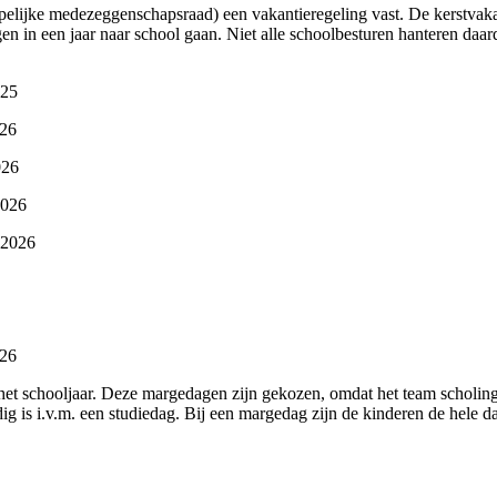
elijke medezeggenschapsraad) een vakantieregeling vast. De kerstvakant
gen in een jaar naar school gaan. Niet alle schoolbesturen hanteren daa
25
26
26
026
2026
26
 het schooljaar. Deze margedagen zijn gekozen, omdat het team scholi
ig is i.v.m. een studiedag. Bij een margedag zijn de kinderen de hele da