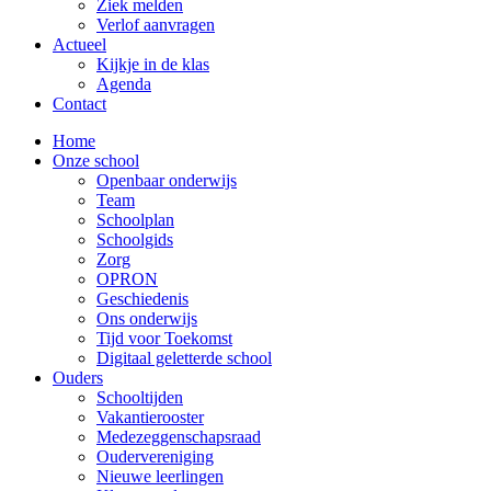
Ziek melden
Verlof aanvragen
Actueel
Kijkje in de klas
Agenda
Contact
Home
Onze school
Openbaar onderwijs
Team
Schoolplan
Schoolgids
Zorg
OPRON
Geschiedenis
Ons onderwijs
Tijd voor Toekomst
Digitaal geletterde school
Ouders
Schooltijden
Vakantierooster
Medezeggenschapsraad
Oudervereniging
Nieuwe leerlingen