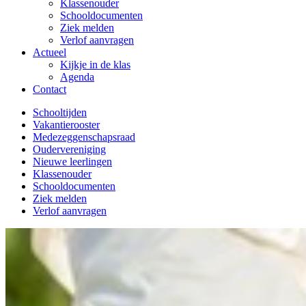
Klassenouder
Schooldocumenten
Ziek melden
Verlof aanvragen
Actueel
Kijkje in de klas
Agenda
Contact
Schooltijden
Vakantierooster
Medezeggenschapsraad
Oudervereniging
Nieuwe leerlingen
Klassenouder
Schooldocumenten
Ziek melden
Verlof aanvragen